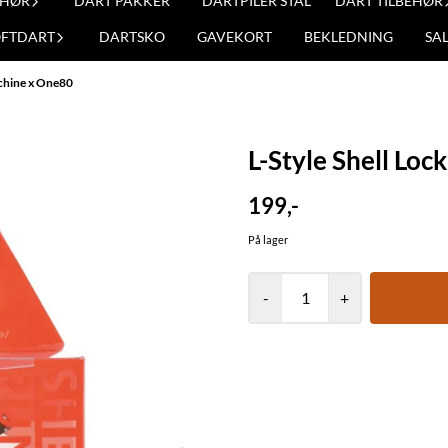
EHØR
DART PAKKER
DARTPILER STÅL
DART TILBEHØR
OFTDART
DARTSKO
GAVEKORT
BEKLEDNING
SA
achine x One80
L-Style Shell Lo
199,-
På lager
-
+