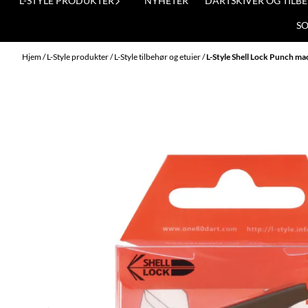
L-STYLE PRODUKTER
NYHETER
DARTSKIVER OG TILB
S
Hjem
/
L-Style produkter
/
L-Style tilbehør og etuier
/
L-Style Shell Lock Punch m