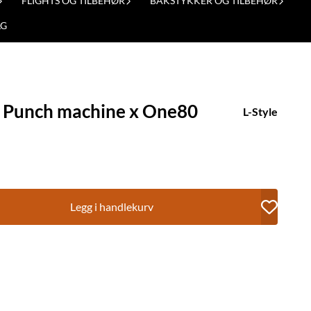
FLIGHTS OG TILBEHØR
BAKSTYKKER OG TILBEHØR
LG
ck Punch machine x One80
L-Style
Legg i handlekurv