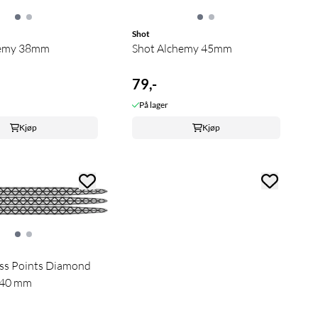
Shot
hemy 38mm
Shot Alchemy 45mm
79,-
På lager
Kjøp
Kjøp
iss Points Diamond
r 40 mm