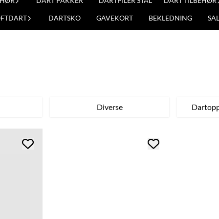
EHØR
DART PAKKER
DARTPILER STÅL
DART TILBEHØR
OFTDART
DARTSKO
GAVEKORT
BEKLEDNING
SA
Diverse
Dartopp