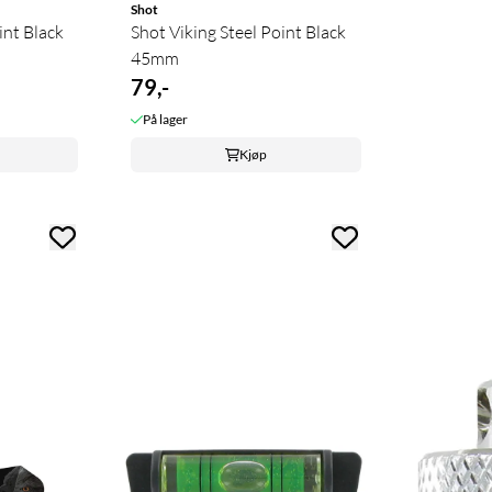
Shot
int Black
Shot Viking Steel Point Black
45mm
79,-
På lager
Kjøp