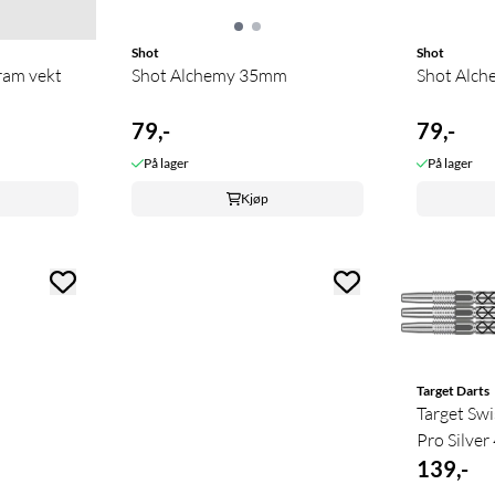
Shot
Shot
gram vekt
Shot Alchemy 35mm
Shot Alc
79,-
79,-
På lager
På lager
Kjøp
Target Darts
Target Sw
Pro Silve
139,-