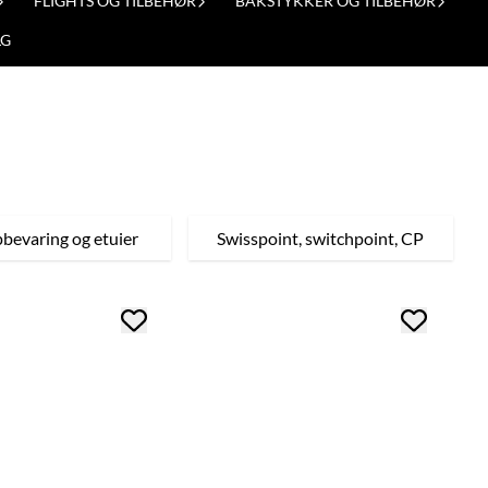
FLIGHTS OG TILBEHØR
BAKSTYKKER OG TILBEHØR
LG
bevaring og etuier
Swisspoint, switchpoint, CP