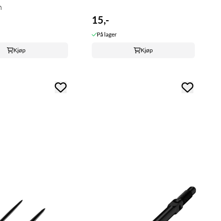
m
15,-
På lager
Kjøp
Kjøp