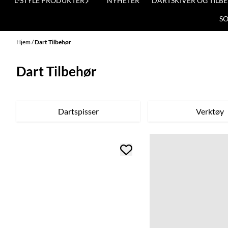
L-STYLE PRODUKTER
NYHETER
DARTSKIVER OG TILB
S
Hjem
/
Dart Tilbehør
Dart Tilbehør
Dartspisser
Verktøy