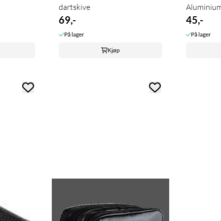
dartskive
Aluminiu
69,-
45,-
På lager
På lager
Kjøp