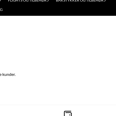
FLIGHTS OG TILBEHØR
BAKSTYKKER OG TILBEHØR
LG
re kunder.