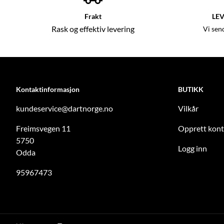
Frakt
LEV
Rask og effektiv levering
Vi sen
Kontaktinformasjon
BUTIKK
kundeservice@dartnorge.no
Vilkår
Freimsvegen 11
Opprett kon
5750
Logg inn
Odda
95967473