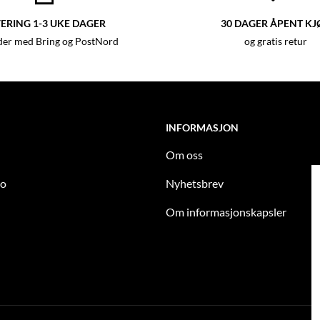
ERING 1-3 UKE DAGER
30 DAGER ÅPENT KJ
der med Bring og PostNord
og gratis retur
INFORMASJON
Om oss
to
Nyhetsbrev
Om informasjonskapsler