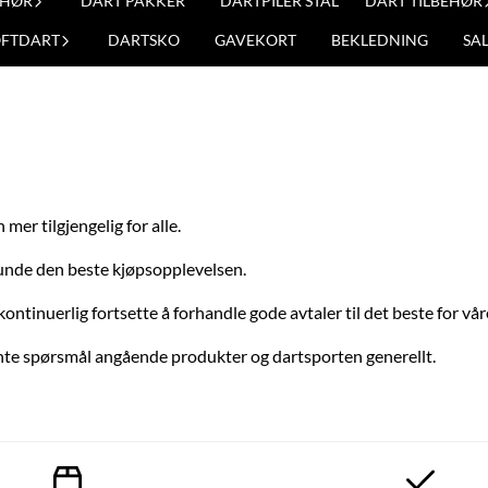
EHØR
DART PAKKER
DARTPILER STÅL
DART TILBEHØR
OFTDART
DARTSKO
GAVEKORT
BEKLEDNING
SA
mer tilgjengelig for alle.
 kunde den beste kjøpsopplevelsen.
kontinuerlig fortsette å forhandle gode avtaler til det beste for vå
vante spørsmål angående produkter og dartsporten generellt.