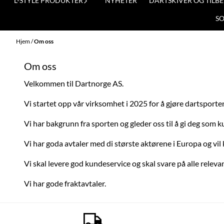
L-STYLE PRODUKTER
NYHETER
DARTSKIVER OG TILB
S
Hjem
/
Om oss
Om oss
Velkommen til Dartnorge AS.
Vi startet opp vår virksomhet i 2025 for å gjøre dartsporten 
Vi har bakgrunn fra sporten og gleder oss til å gi deg som
Vi har goda avtaler med di største aktørene i Europa og vil 
Vi skal levere god kundeservice og skal svare på alle rele
Vi har gode fraktavtaler.