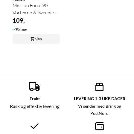
Mission Force 90
Vortex no.6 Tweenie
Clear Purple
109,-
På lager
Kjøp
Frakt
LEVERING 1-3 UKE DAGER
Rask og effektiv levering
Vi sender med Bring og
PostNord