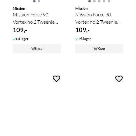
Mission
Mission
Mission Force 90
Mission Force 90
Vortex no.2 Tweenie
Vortex no.2 Tweenie
Clear Purple
109,-
Solid Black
109,-
På lager
På lager
Kjøp
Kjøp