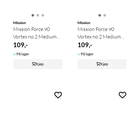
Mission
Mission
Mission Force 90
Mission Force 90
Vortex no.2 Medium
Vortex no.2 Medium
Clear Green
109,-
Clear Purple
109,-
På lager
På lager
Kjøp
Kjøp