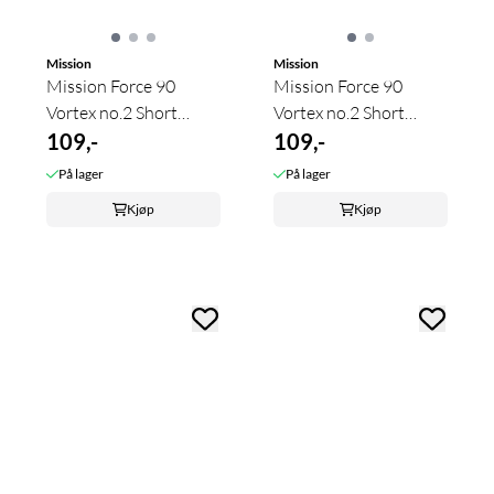
Mission
Mission
Mission Force 90
Mission Force 90
Vortex no.2 Short
Vortex no.2 Short
Clear Green
109,-
Clear Purple
109,-
På lager
På lager
Kjøp
Kjøp