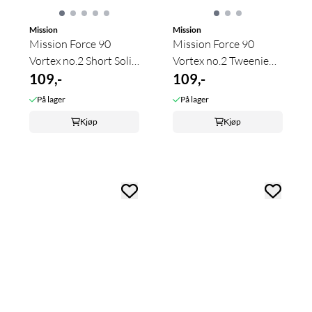
Mission
Mission
Mission Force 90
Mission Force 90
Vortex no.2 Short Solid
Vortex no.2 Tweenie
Black
109,-
Clear Green
109,-
På lager
På lager
Kjøp
Kjøp