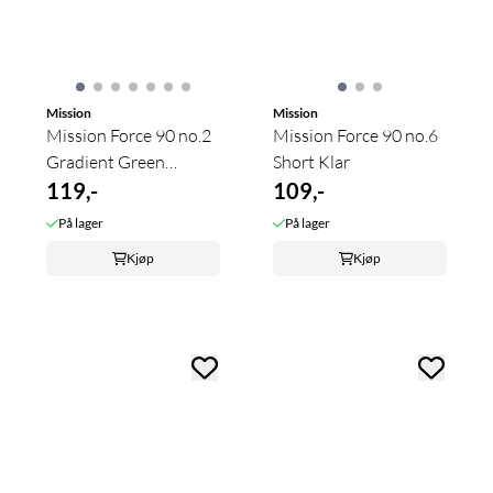
Mission
Mission
Mission Force 90 no.2
Mission Force 90 no.6
Gradient Green
Short Klar
Tweenie
119,-
109,-
På lager
På lager
Kjøp
Kjøp