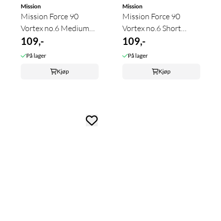
Mission
Mission
Mission Force 90
Mission Force 90
Vortex no.6 Medium
Vortex no.6 Short
Clear Purple
109,-
Clear Purple
109,-
På lager
På lager
Kjøp
Kjøp