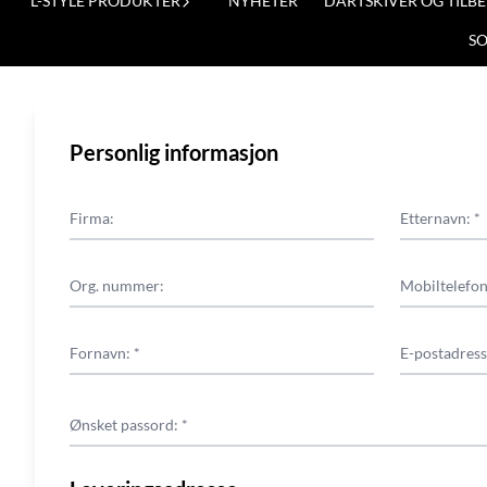
L-STYLE PRODUKTER
NYHETER
DARTSKIVER OG TILB
S
Personlig informasjon
Firma:
Etternavn: *
Org. nummer:
Mobiltelefon
Fornavn: *
E-postadress
Ønsket passord: *