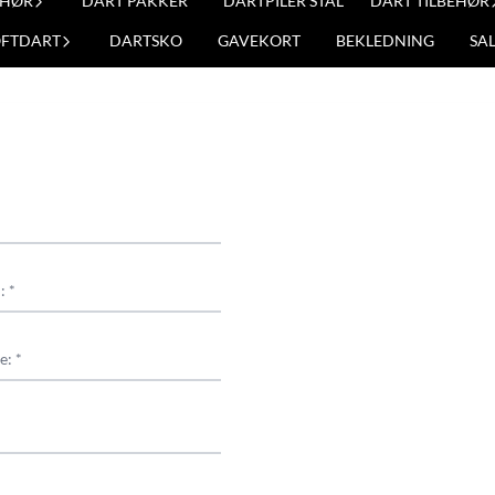
EHØR
DART PAKKER
DARTPILER STÅL
DART TILBEHØR
OFTDART
DARTSKO
GAVEKORT
BEKLEDNING
SA
: *
e: *