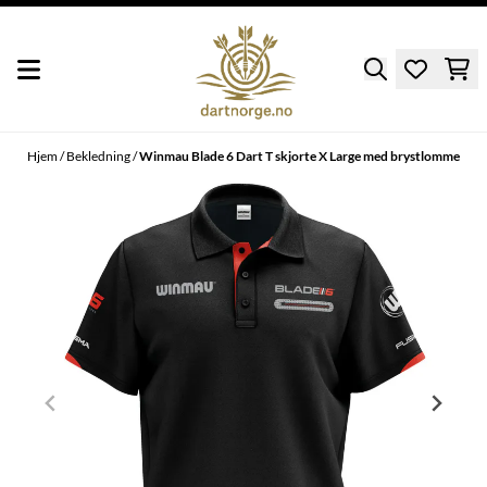
Hopp til innhold
Hjem
/
Bekledning
/
Winmau Blade 6 Dart T skjorte X Large med brystlomme