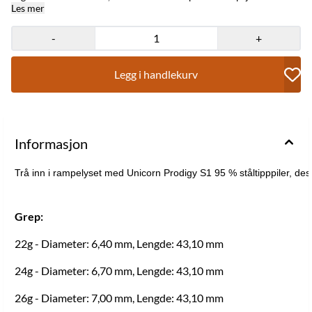
balanse, holdbarhet og ytelse. Den rette løpsåpningen med ringgrep
Les mer
gir et sikkert og komfortabelt grep, noe som sikrer jevn nøyaktighet
og kontroll under press. Grep: 22g - Diameter: 6,40 mm, Lengde:
-
+
43,10 mm 24g - Diameter: 6,70 mm, Lengde: 43,10 mm 26g -
Diameter: 7,00 mm, Lengde: 43,10 mm
Legg i handlekurv
Informasjon
Trå inn i rampelyset med Unicorn Prodigy S1 95 % ståltipppiler, des
Grep:
22g - Diameter: 6,40 mm, Lengde: 43,10 mm
24g - Diameter: 6,70 mm, Lengde: 43,10 mm
26g - Diameter: 7,00 mm, Lengde: 43,10 mm