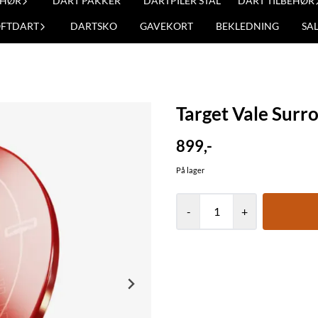
EHØR
DART PAKKER
DARTPILER STÅL
DART TILBEHØR
OFTDART
DARTSKO
GAVEKORT
BEKLEDNING
SA
Target Vale Surr
899,-
På lager
-
+