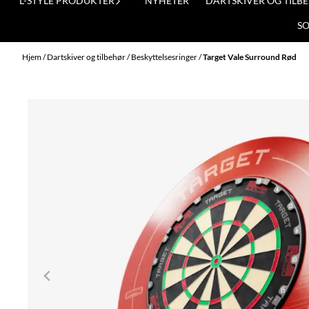
L-STYLE PRODUKTER
NYHETER
DARTSKIVER OG TILB
S
Hjem
/
Dartskiver og tilbehør
/
Beskyttelsesringer
/
Target Vale Surround Rød