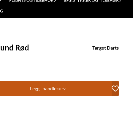
FLIGHTS OG TILBEHØR
BAKSTYKKER OG TILBEHØR
LG
ound Rød
Target Darts
Legg i handlekurv