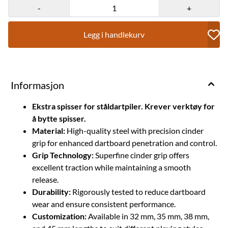
wear and ensure consistent performance. Customization:
-
+
Available in 32 mm, 35 mm, 38 mm, and 45 mm lengths to suit
different playing styles. Design: Sleek silver finish for a
professional and durable appearance.
Legg i handlekurv
Informasjon
Ekstra spisser for ståldartpiler. Krever verktøy for
å bytte spisser.
Material:
High-quality steel with precision cinder
grip for enhanced dartboard penetration and control.
Grip Technology:
Superfine cinder grip offers
excellent traction while maintaining a smooth
release.
Durability:
Rigorously tested to reduce dartboard
wear and ensure consistent performance.
Customization:
Available in 32 mm, 35 mm, 38 mm,