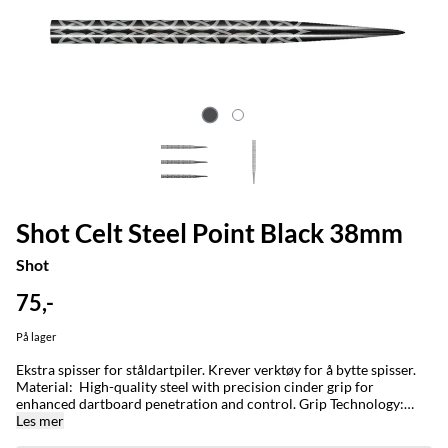
Shot Celt Steel Point Black 38mm
Shot
75,-
På lager
Ekstra spisser for ståldartpiler. Krever verktøy for å bytte spisser.
Material: High-quality steel with precision cinder grip for
enhanced dartboard penetration and control. Grip Technology:
Superfine cinder grip offers excellent traction while maintaining a
Les mer
smooth release. Durability: Rigorously tested to reduce dartboard