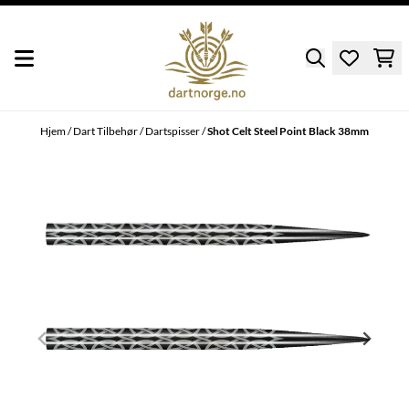
Hopp til innhold
Hjem
/
Dart Tilbehør
/
Dartspisser
/
Shot Celt Steel Point Black 38mm