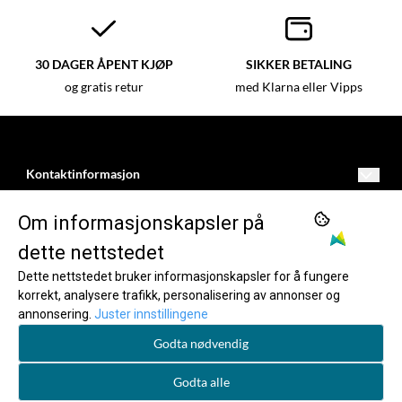
30 DAGER ÅPENT KJØP
SIKKER BETALING
og gratis retur
med Klarna eller Vipps
Kontaktinformasjon
kundeservice@dartnorge.no
BUTIKK
Om informasjonskapsler på
Freimsvegen 11
Vilkår
INFORMASJON
dette nettstedet
5750
Dette nettstedet bruker informasjonskapsler for å fungere
Opprett konto
Om oss
FØLG OSS
Odda
korrekt, analysere trafikk, personalisering av annonser og
annonsering.
Juster innstillingene
Logg inn
Nyhetsbrev
Facebook
95967473
Godta nødvendig
Om informasjonskapsler
Instagram
Godta alle
Pinterest
© Copyright Company, org. number xxxxxx-xxxx