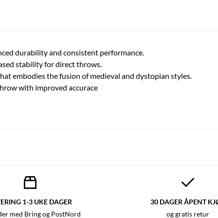
ced durability and consistent performance.
ed stability for direct throws.
that embodies the fusion of medieval and dystopian styles.
r throw with improved accurace
ERING 1-3 UKE DAGER
30 DAGER ÅPENT KJ
der med Bring og PostNord
og gratis retur