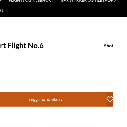
FLIGHTS OG TILBEHØR
BAKSTYKKER OG TILBEHØR
LG
rt Flight No.6
Shot
Legg i handlekurv