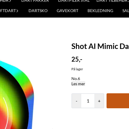
EHØR
DART PAKKER
DARTPILER STÅL
DART TILBEHØR
OFTDART
DARTSKO
GAVEKORT
BEKLEDNING
SA
Shot AI Mimic Da
25,-
På lager
No.6
Les mer
-
+