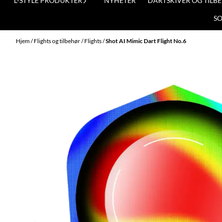
L-STYLE PRODUKTER
NYHETER
DARTSKIVER OG TILB
S
Hjem
/
Flights og tilbehør
/
Flights
/
Shot AI Mimic Dart Flight No.6