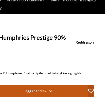
FLIGHTS OG TILBEHØR
BAKSTYKKER OG TILBEHØR
LG
Humphries Prestige 90%
Reddragon
Prestige serien til Luke "Cool Hand" Humphries. 1 sett a 3 piler med bakstykker og flights.
Legg i handlekurv