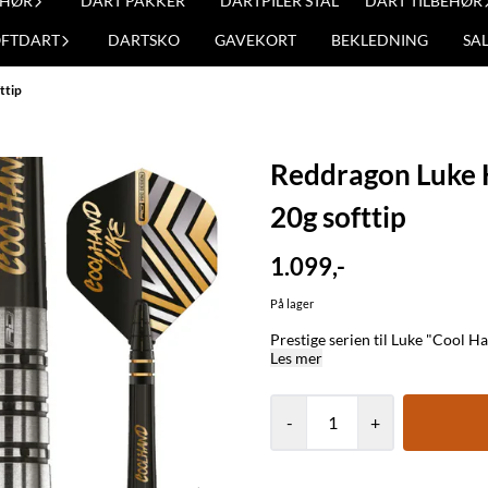
EHØR
DART PAKKER
DARTPILER STÅL
DART TILBEHØR
OFTDART
DARTSKO
GAVEKORT
BEKLEDNING
SA
ttip
Reddragon Luke 
20g softtip
1.099,-
På lager
Les mer
-
+