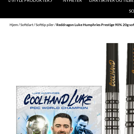
L-STYLE PRODUKTER
NYHETER
DARTSKIVER OG TILB
S
Hjem
/
Softdart
/
Softtip piler
/
Reddragon Luke Humphries Prestige 90% 20g sof