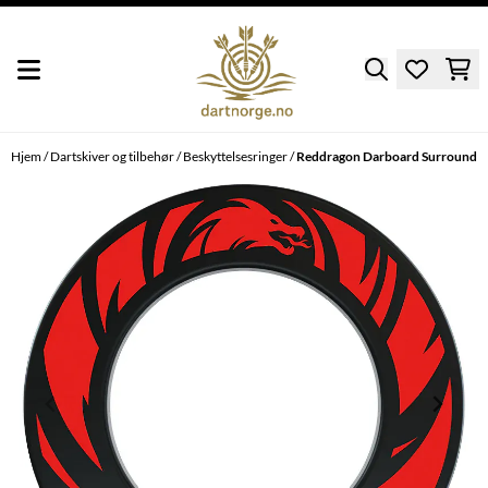
Hopp til innhold
Hjem
/
Dartskiver og tilbehør
/
Beskyttelsesringer
/
Reddragon Darboard Surround