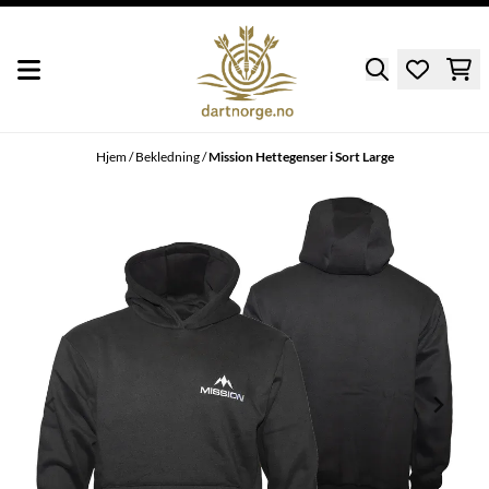
Hopp til innhold
Hjem
/
Bekledning
/
Mission Hettegenser i Sort Large