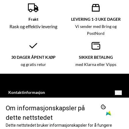
Frakt
LEVERING 1-3 UKE DAGER
Rask og effektiv levering
Vi sender med Bring og
PostNord
30 DAGER ÅPENT KJØP
SIKKER BETALING
og gratis retur
med Klarna eller Vipps
Kontaktinformasjon
kundeservice@dartnorge.no
BUTIKK
Om informasjonskapsler på
Freimsvegen 11
Vilkår
INFORMASJON
dette nettstedet
5750
Dette nettstedet bruker informasjonskapsler for å fungere
Opprett konto
Om oss
FØLG OSS