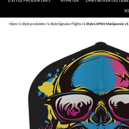
L-STYLE PRODUKTER
NYHETER
DARTSKIVER OG TILB
S
Hjem
/
L-Style produkter
/
L-Style Signatur Flights
/
L Style L1PRO Marijanovic v