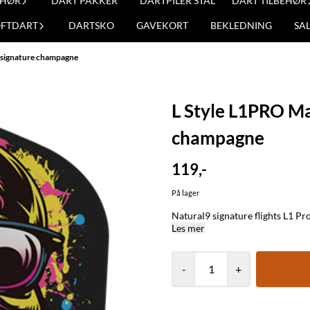
EHØR
DART PAKKER
DARTPILER STÅL
DART TILBEHØR
OFTDART
DARTSKO
GAVEKORT
BEKLEDNING
SA
1 signature champagne
L Style L1PRO Ma
champagne
119,-
På lager
Natural9 signature flights L1 Pr
Les mer
-
+