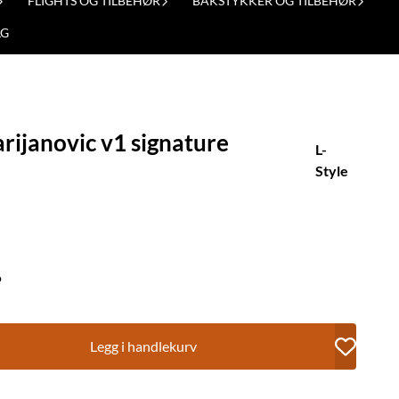
FLIGHTS OG TILBEHØR
BAKSTYKKER OG TILBEHØR
LG
rijanovic v1 signature
L-
Style
o
Legg i handlekurv