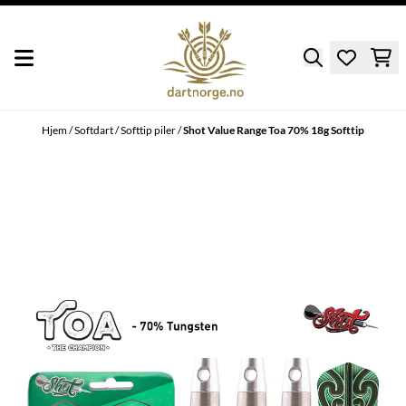
Hopp til innhold
Hjem
/
Softdart
/
Softtip piler
/
Shot Value Range Toa 70% 18g Softtip