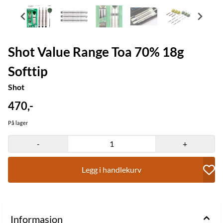
Shot Value Range Toa 70% 18g
Softtip
Shot
470,-
På lager
-
+
Legg i handlekurv
Informasjon