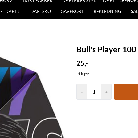
EHØR
DART PAKKER
DARTPILER STÅL
DART TILBEHØR
OFTDART
DARTSKO
GAVEKORT
BEKLEDNING
SA
Bull's Player 100
25,-
På lager
-
+