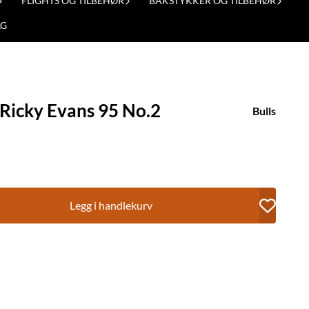
FLIGHTS OG TILBEHØR
BAKSTYKKER OG TILBEHØR
LG
 Ricky Evans 95 No.2
Bulls
Legg i handlekurv