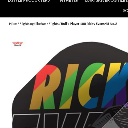
L-STYLE PRODUKTER
NYHETER
DARTSKIVER OG TILB
S
Hjem
/
Flights og tilbehør
/
Flights
/
Bull's Player 100 Ricky Evans 95 No.2