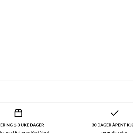
ERING 1-3 UKE DAGER
30 DAGER ÅPENT KJ
der med Bring og PostNord
og gratis retur