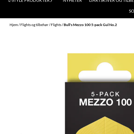
L-STYLE PRODUKTER
NYHETER
DARTSKIVER OG TILB
S
Hjem
/
Flights og tilbehør
/
Flights
/
Bull's Mezzo 100 5-pack Gul No.2