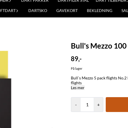
EHØR
DART PAKKER
DARTPILER STÅL
DART TILBEHØR
OFTDART
DARTSKO
GAVEKORT
BEKLEDNING
SA
Bull's Mezzo 100
89,-
På lager
Bull`s Mezzo 5 pack flights No.2 Produsert i 100 micron. Flights av god kvalitet 1 pakke med 15
flights
Les mer
-
+