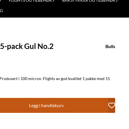
FLIGHTS OG TILBEHØR
BAKSTYKKER OG TILBEHØR
LG
 5-pack Gul No.2
Bulls
Legg i handlekurv