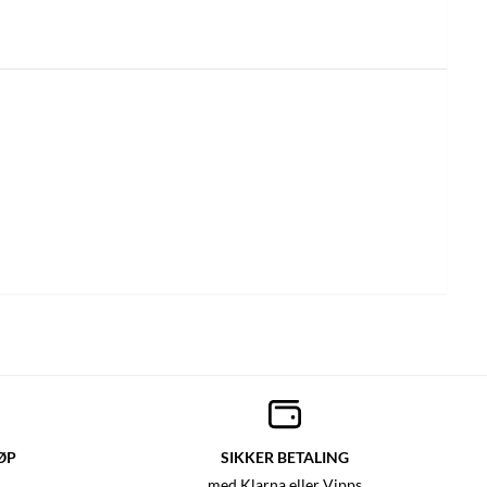
ØP
SIKKER BETALING
med Klarna eller Vipps