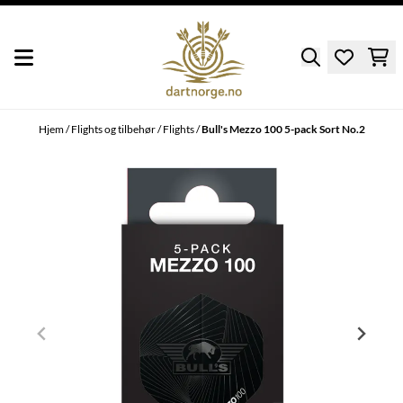
Hopp til innhold
Hjem
/
Flights og tilbehør
/
Flights
/
Bull's Mezzo 100 5-pack Sort No.2