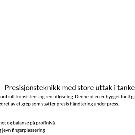
– Presisjonsteknikk med store uttak i tank
kontroll, konsistens og ren utløsning. Denne pilen er bygget for å gj
edret av et grep som støtter presis håndtering under press.
het og balanse på proffnivå
g jevn fingerplassering