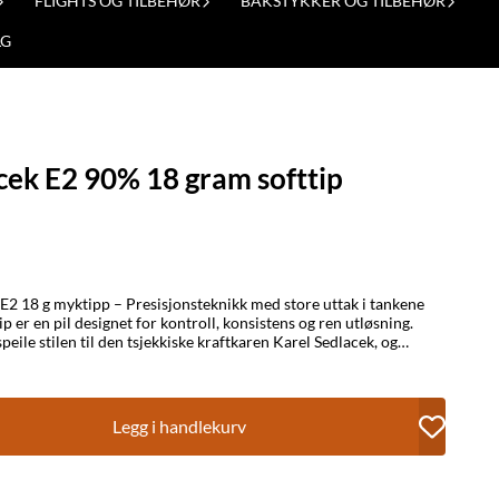
FLIGHTS OG TILBEHØR
BAKSTYKKER OG TILBEHØR
LG
acek E2 90% 18 gram softtip
øsning.
peile stilen til den tsjekkiske kraftkaren Karel Sedlacek, og
sk rett løpdesign, forbedret av et grep som støtter presis
forbedret kontroll og
Legg i handlekurv
1 mm lengde med 6,22 mm bredde