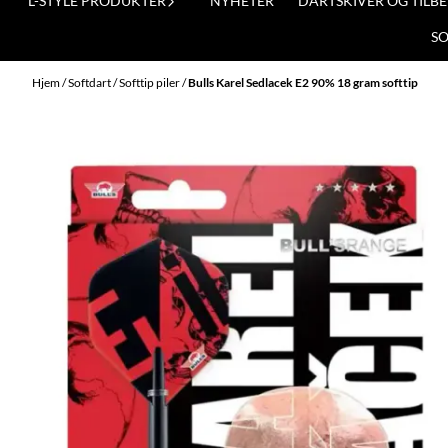
L-STYLE PRODUKTER
NYHETER
DARTSKIVER OG TILB
S
Hjem
/
Softdart
/
Softtip piler
/
Bulls Karel Sedlacek E2 90% 18 gram softtip