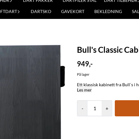
EHØR
DART PAKKER
DARTPILER STÅL
DART TILBEHØR
OFTDART
DARTSKO
GAVEKORT
BEKLEDNING
SA
Bull's Classic Cab
949,-
På lager
Les mer
-
+