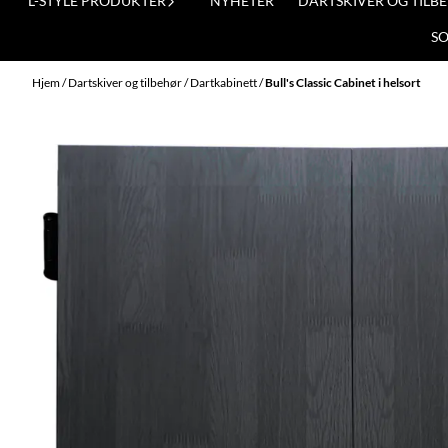
L-STYLE PRODUKTER
NYHETER
DARTSKIVER OG TILB
S
Hjem
/
Dartskiver og tilbehør
/
Dartkabinett
/
Bull's Classic Cabinet i helsort