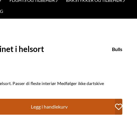
FLIGHTS OG TILBEHØR
BAKSTYKKER OG TILBEHØR
LG
inet i helsort
Bulls
Ett klassisk kabinett fra Bull`s i helsort. Passer di fleste interiør Medfølger ikke dartskive
Legg i handlekurv