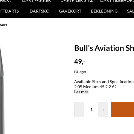
EHØR
DART PAKKER
DARTPILER STÅL
DART TILBEHØR
OFTDART
DARTSKO
GAVEKORT
BEKLEDNING
SA
 Kort
Bull's Aviation S
49,-
På lager
Available Sizes and Specifications Size Length (mm) Weight (g) Short 32.6 1.78 In Between 
2.05 Medium 45.2 2.62
Les mer
-
+