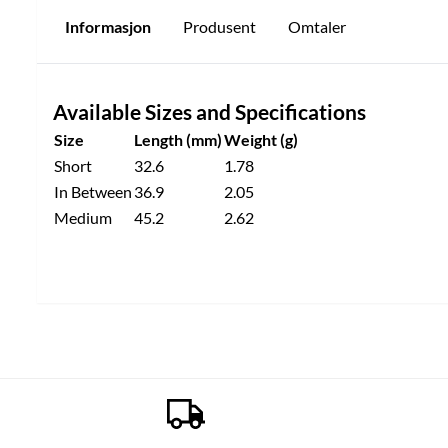
Informasjon
Produsent
Omtaler
Available Sizes and Specifications
Size
Length (mm)
Weight (g)
Short
32.6
1.78
In Between
36.9
2.05
Medium
45.2
2.62