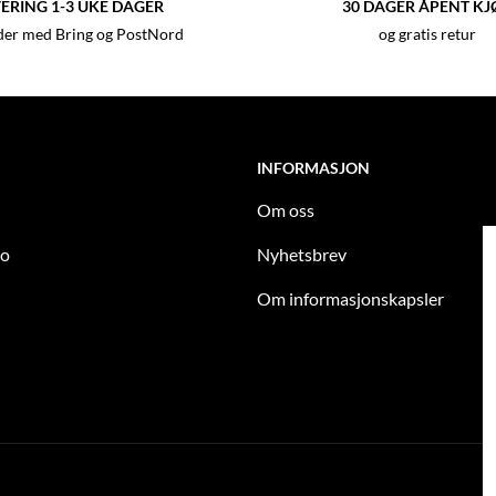
ERING 1-3 UKE DAGER
30 DAGER ÅPENT KJ
der med Bring og PostNord
og gratis retur
INFORMASJON
Om oss
to
Nyhetsbrev
Om informasjonskapsler