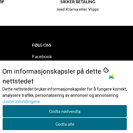
ØP
SIKKER BETALING
med Klarna eller Vipps
FØLG OSS
Facebook
Instagram
Om informasjonskapsler på dette
Pinterest
nettstedet
Dette nettstedet bruker informasjonskapsler for å fungere korrekt,
Nyhetsbrev
analysere trafikk, personalisering av annonser og annonsering.
Juster innstillingene
Godta nødvendig
Godta alle
Dartnorge AS, org. number 935 495 113