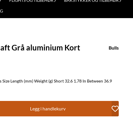
FLIGHTS OG TILBEHØR
BAKSTYKKER OG TILBEHØR
LG
haft Grå aluminium Kort
Bulls
36.9
Legg i handlekurv