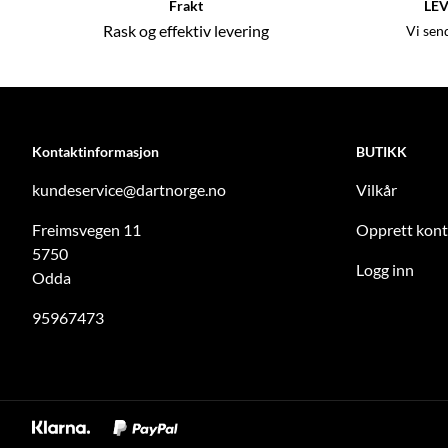
Frakt
LEV
Rask og effektiv levering
Vi sen
Kontaktinformasjon
BUTIKK
kundeservice@dartnorge.no
Vilkår
Freimsvegen 11
Opprett kon
5750
Logg inn
Odda
95967473