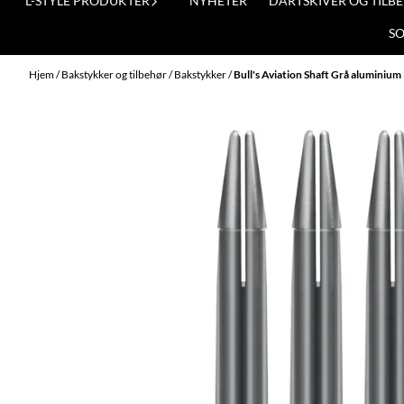
L-STYLE PRODUKTER
NYHETER
DARTSKIVER OG TILB
S
Hjem
/
Bakstykker og tilbehør
/
Bakstykker
/
Bull's Aviation Shaft Grå aluminium