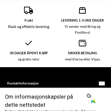
Frakt
LEVERING 1-3 UKE DAGER
Rask og effektiv levering
Vi sender med Bring og
PostNord
30 DAGER ÅPENT KJØP
SIKKER BETALING
og gratis retur
med Klarna eller Vipps
Kontaktinformasjon
kundeservice@dartnorge.no
BUTIKK
Om informasjonskapsler på
Freimsvegen 11
Vilkår
INFORMASJON
dette nettstedet
5750