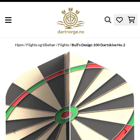
Hopp til innhold
Hjem
/
Flights og tilbehør
/
Flights
/
Bull's Design 100 Dartskive No.2