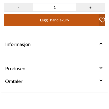
-
+
Legg i handlekurv
Informasjon
Produsent
Omtaler