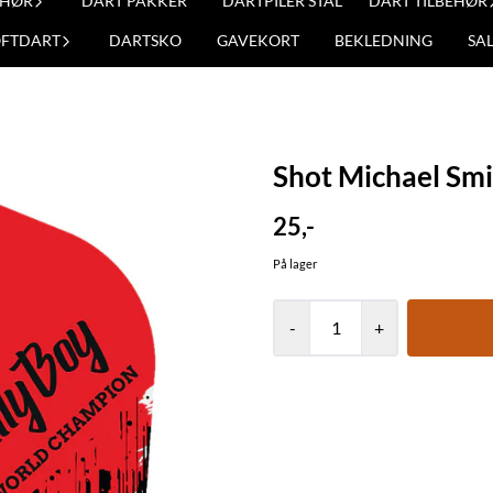
EHØR
DART PAKKER
DARTPILER STÅL
DART TILBEHØR
OFTDART
DARTSKO
GAVEKORT
BEKLEDNING
SA
Shot Michael Smi
25,-
På lager
-
+