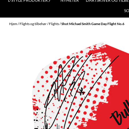
L-STYLE PRODUKTER
NYHETER
DARTSKIVER OG TILB
S
Hjem
/
Flights og tilbehør
/
Flights
/
Shot Michael Smith Game Day Flight No.6