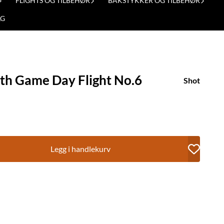
FLIGHTS OG TILBEHØR
BAKSTYKKER OG TILBEHØR
LG
th Game Day Flight No.6
Shot
Legg i handlekurv