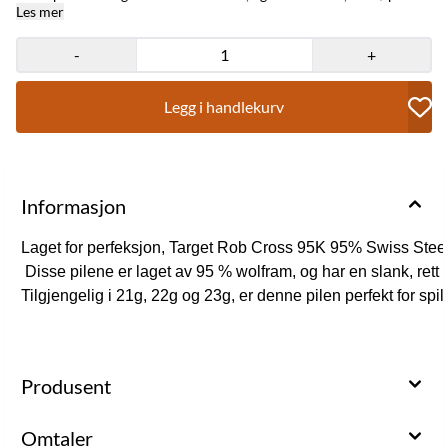
et finjustert ringformet grep for optimal kontroll og presisjon.
Les mer
Tilgjengelig i 21g, 22g og 23g, er denne pilen perfekt for spillere
som leter etter en opplevelse på profesjonelt nivå
-
+
Legg i handlekurv
Informasjon
Laget for perfeksjon, Target Rob Cross 95K 95% Swiss Stee
 Disse pilene er laget av 95 % wolfram, og har en slank, rett lø
Tilgjengelig i 21g, 22g og 23g, er denne pilen perfekt for spi
Produsent
Omtaler