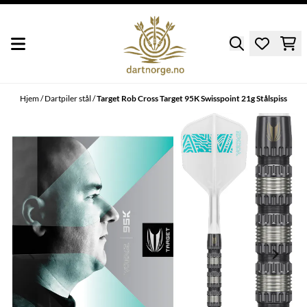
Hopp til innhold
Hjem
/
Dartpiler stål
/
Target Rob Cross Target 95K Swisspoint 21g Stålspiss