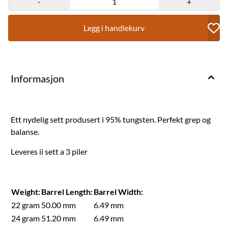
-
+
Legg i handlekurv
Informasjon
Ett nydelig sett produsert i 95% tungsten. Perfekt grep og
balanse.
Leveres ii sett a 3 piler
Weight:
Barrel Length:
Barrel Width:
22 gram
50.00 mm
6.49 mm
24 gram
51.20 mm
6.49 mm