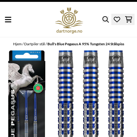
Hopp til innhold
Hjem
/
Dartpiler stål
/
Bull's Blue Pegasus A 95% Tungsten 24 Stålspiss