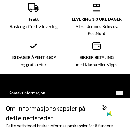
Frakt
LEVERING 1-3 UKE DAGER
Rask og effektiv levering
Vi sender med Bring og
PostNord
30 DAGER ÅPENT KJØP
SIKKER BETALING
og gratis retur
med Klarna eller Vipps
Kontaktinformasjon
kundeservice@dartnorge.no
BUTIKK
Om informasjonskapsler på
Freimsvegen 11
Vilkår
INFORMASJON
dette nettstedet
5750
Dette nettstedet bruker informasjonskapsler for å fungere
Opprett konto
Om oss
FØLG OSS