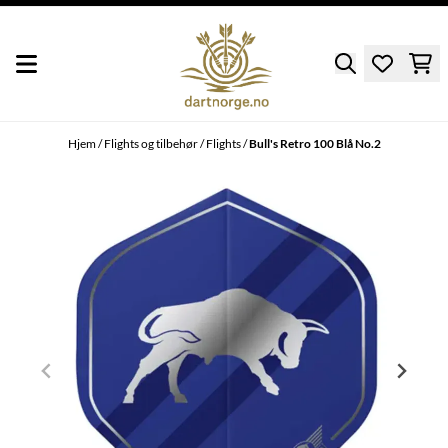
Hopp til innhold
Hjem
/
Flights og tilbehør
/
Flights
/
Bull's Retro 100 Blå No.2