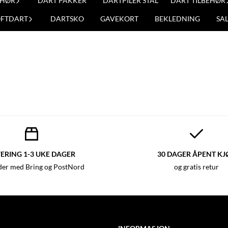
EHØR
DART PAKKER
DARTPILER STÅL
DART TILBEHØR
OFTDART
DARTSKO
GAVEKORT
BEKLEDNING
SA
ERING 1-3 UKE DAGER
30 DAGER ÅPENT KJ
der med Bring og PostNord
og gratis retur