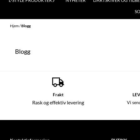
L-STYLE PRODUKTER
NYHETER
DARTSKIVER OG TILB
S
Hjem
/
Blogg
Blogg
Frakt
LEV
Rask og effektiv levering
Vi sen