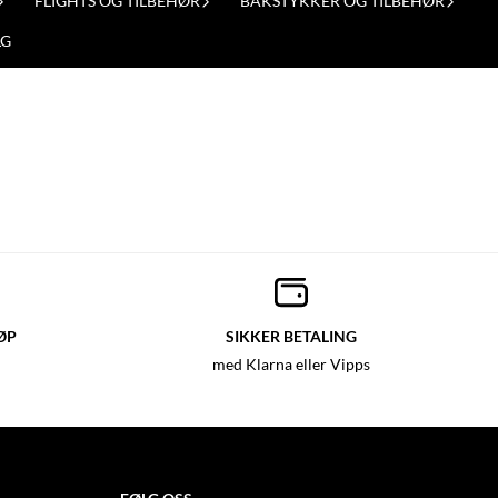
FLIGHTS OG TILBEHØR
BAKSTYKKER OG TILBEHØR
LG
ØP
SIKKER BETALING
med Klarna eller Vipps