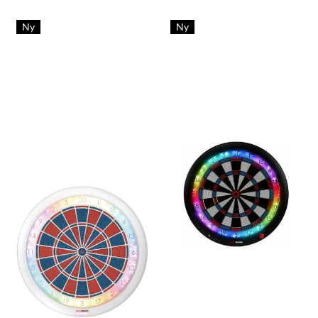
Ny
Ny